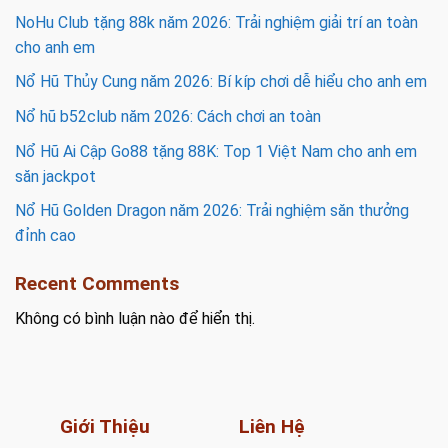
NoHu Club tặng 88k năm 2026: Trải nghiệm giải trí an toàn
cho anh em
Nổ Hũ Thủy Cung năm 2026: Bí kíp chơi dễ hiểu cho anh em
Nổ hũ b52club năm 2026: Cách chơi an toàn
Nổ Hũ Ai Cập Go88 tặng 88K: Top 1 Việt Nam cho anh em
săn jackpot
Nổ Hũ Golden Dragon năm 2026: Trải nghiệm săn thưởng
đỉnh cao
Recent Comments
Không có bình luận nào để hiển thị.
Giới Thiệu
Liên Hệ