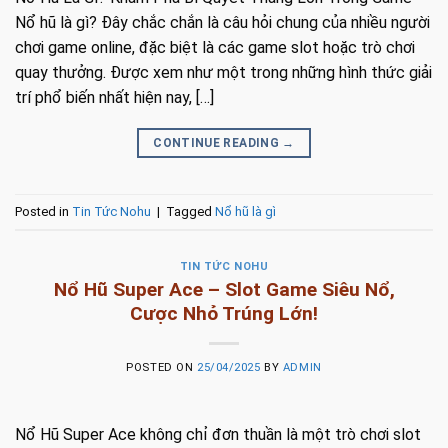
Nổ hũ là gì? Đây chắc chắn là câu hỏi chung của nhiều người
chơi game online, đặc biệt là các game slot hoặc trò chơi
quay thưởng. Được xem như một trong những hình thức giải
trí phổ biến nhất hiện nay, […]
CONTINUE READING
→
Posted in
Tin Tức Nohu
|
Tagged
Nổ hũ là gì
TIN TỨC NOHU
Nổ Hũ Super Ace – Slot Game Siêu Nổ,
Cược Nhỏ Trúng Lớn!
POSTED ON
25/04/2025
BY
ADMIN
Nổ Hũ Super Ace không chỉ đơn thuần là một trò chơi slot