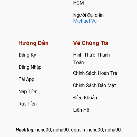
HCM
Người đại diện:
Michael Vũ
Hướng Dẫn
Về Chúng Tôi
Đăng Ký
Hình Thức Thanh
Toán
Đăng Nhập
Chính Sách Hoàn Trả
Tải App
Chính Sách Bảo Mật
Nạp Tiền
Điều Khoản
Rút Tiền
Liên Hệ
Hashtag
:
nohu90,
nohu90. com, m.nohu90, nohu90.