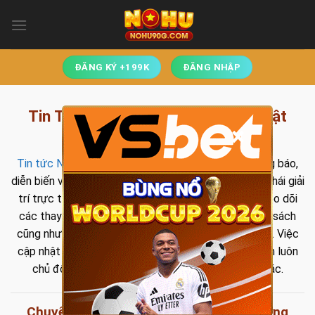
Skip
to
content
ĐĂNG KÝ +199K
ĐĂNG NHẬP
Tin Tức Nohu – Trung Tâm Cập Nhật
×
Chính Thức 2026
Tin tức Nohu
là chuyên mục tổng hợp toàn bộ thông báo,
diễn biến và dữ liệu quan trọng liên quan đến hệ sinh thái giải
trí trực tuyến
Nohu
. Đây là nơi người chơi có thể theo dõi
các thay đổi mới nhất về hệ thống, sản phẩm, chính sách
cũng như định hướng phát triển trong từng giai đoạn. Việc
cập nhật thường xuyên chuyên mục này giúp hội viên luôn
chủ động và nắm bắt thông tin một cách chính xác.
Chuyên mục Tin Tức Nohu được xây dựng