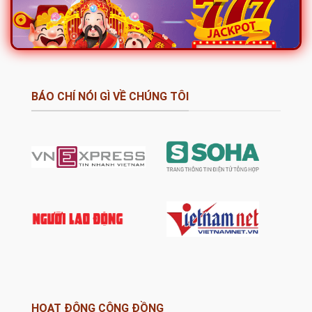
BÁO CHÍ NÓI GÌ VỀ CHÚNG TÔI
Giao diện nohu nohu90 – Nền tảng trực tuyến hiện đại và dễ
sử dụng
Nohu nổi bật như một điểm đến hội tụ đầy đủ yếu tố từ uy
tín, chất lượng đến trải nghiệm người dùng, giúp người chơi
an tâm tham gia và chinh phục những giải thưởng giá trị.
Nguồn gốc hình thành của sân chơi Nohu
Nohu chính thức ra mắt từ năm 2018, được xây dựng và
HOẠT ĐỘNG CỘNG ĐỒNG
phát triển bởi đội ngũ chuyên gia giàu kinh nghiệm trong