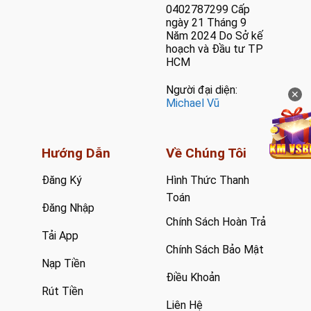
0402787299 Cấp
ngày 21 Tháng 9
Năm 2024 Do Sở kế
hoạch và Đầu tư TP
HCM
Người đại diện:
✕
Michael Vũ
Giao diện Nohu Nohu90 thiết kế tinh tế, màu sắc hài hòa
Hướng Dẫn
Về Chúng Tôi
Hệ thống thanh toán linh hoạt, rút nạp siêu tốc
Đăng Ký
Hình Thức Thanh
Toán
Nohu hỗ trợ nhiều phương thức thanh toán phổ biến, xử lý
Đăng Nhập
giao dịch nhanh chóng, giúp người chơi quản lý tài khoản
Chính Sách Hoàn Trả
Tải App
thuận tiện và không bị gián đoạn trải nghiệm.
Chính Sách Bảo Mật
Nạp Tiền
Bảo mật đa lớp, xử lý khiếu nại rõ ràng
Điều Khoản
Toàn bộ dữ liệu người chơi được mã hóa bằng công nghệ
Rút Tiền
Liên Hệ
SSL tiên tiến. Mọi vấn đề phát sinh đều được giải quyết