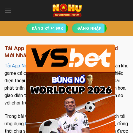
Skip
to
content
ĐĂNG KÝ +199K
ĐĂNG NHẬP
Tải App Nohu Chính Chủ Cho iOS & Android
×
Mới Nhất 2026
Tải App Nohu
là giải pháp tối ưu giúp người chơi tiếp cận kho
game cá cược đỉnh cao mọi lúc, mọi nơi chỉ với một chiếc
điện thoại thông minh. Phiên bản ứng dụng được nhà cái
phát triển riêng nhằm mang đến tốc độ truy cập nhanh hơn,
giao diện thân thiện và nhiều ưu đãi độc quyền hấp dẫn so
với chơi trên trình duyệt web.
Trong bài viết này, chúng tôi sẽ hướng dẫn chi tiết cách tải
ứng dụng
Nohu
an toàn, đúng link chính chủ năm 2026, đồng
thời chia sẻ những lợi ích vượt trội mà người chơi nhận được