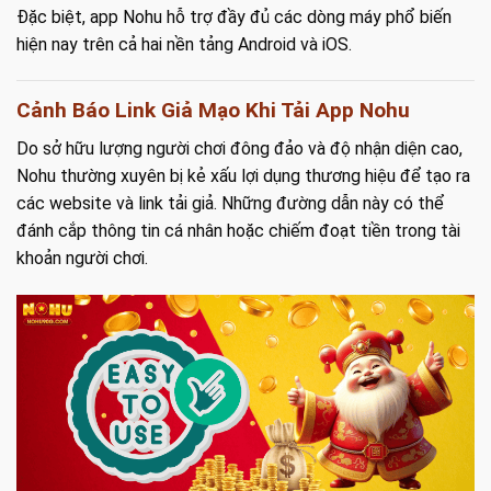
Đặc biệt, app Nohu hỗ trợ đầy đủ các dòng máy phổ biến
hiện nay trên cả hai nền tảng Android và iOS.
Cảnh Báo Link Giả Mạo Khi Tải App Nohu
Do sở hữu lượng người chơi đông đảo và độ nhận diện cao,
Nohu thường xuyên bị kẻ xấu lợi dụng thương hiệu để tạo ra
các website và link tải giả. Những đường dẫn này có thể
đánh cắp thông tin cá nhân hoặc chiếm đoạt tiền trong tài
khoản người chơi.