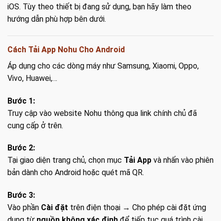
iOS. Tùy theo thiết bị đang sử dụng, bạn hãy làm theo
hướng dẫn phù hợp bên dưới.
Cách Tải App Nohu Cho Android
Áp dụng cho các dòng máy như Samsung, Xiaomi, Oppo,
Vivo, Huawei,…
Bước 1:
Truy cập vào website Nohu thông qua link chính chủ đã
cung cấp ở trên.
Bước 2:
Tại giao diện trang chủ, chọn mục
Tải App
và nhấn vào phiên
bản dành cho Android hoặc quét mã QR.
Bước 3:
Vào phần
Cài đặt
trên điện thoại → Cho phép cài đặt ứng
dụng từ
nguồn không xác định
để tiếp tục quá trình cài