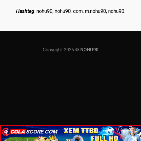
Hashtag
:
nohu90,
nohu90. com, m.nohu90, nohu90.
Copyright 2026 ©
NOHU90
×
×
×