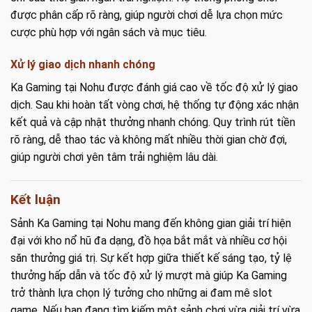
được phân cấp rõ ràng, giúp người chơi dễ lựa chọn mức
cược phù hợp với ngân sách và mục tiêu.
Xử lý giao dịch nhanh chóng
Ka Gaming tại Nohu được đánh giá cao về tốc độ xử lý giao
dịch. Sau khi hoàn tất vòng chơi, hệ thống tự động xác nhận
kết quả và cập nhật thưởng nhanh chóng. Quy trình rút tiền
rõ ràng, dễ thao tác và không mất nhiều thời gian chờ đợi,
giúp người chơi yên tâm trải nghiệm lâu dài.
Kết luận
Sảnh Ka Gaming tại Nohu mang đến không gian giải trí hiện
đại với kho nổ hũ đa dạng, đồ họa bắt mắt và nhiều cơ hội
săn thưởng giá trị. Sự kết hợp giữa thiết kế sáng tạo, tỷ lệ
thưởng hấp dẫn và tốc độ xử lý mượt mà giúp Ka Gaming
trở thành lựa chọn lý tưởng cho những ai đam mê slot
game. Nếu bạn đang tìm kiếm một sảnh chơi vừa giải trí vừa