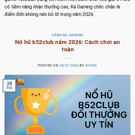
có tiềm năng nhận thưởng cao, Ka Gaming chắc chắn là
điểm đến không nên bỏ lỡ trong năm 2026.
SẢNH KA GAMING
Nổ hũ b52club năm 2026: Cách chơi an
toàn
POSTED ON
28/01/2026
BY
ADMIN
28
Th1