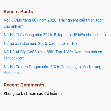
Recent Posts
NoHu Club tặng 88k năm 2026: Trải nghiệm giải trí an toàn
cho anh em
Nổ Hũ Thủy Cung năm 2026: Bí kíp chơi dễ hiểu cho anh em
Nổ hũ b52club năm 2026: Cách chơi an toàn
Nổ Hũ Ai Cập Go88 tặng 88K: Top 1 Việt Nam cho anh em
săn jackpot
Nổ Hũ Golden Dragon năm 2026: Trải nghiệm săn thưởng
đỉnh cao
Recent Comments
Không có bình luận nào để hiển thị.