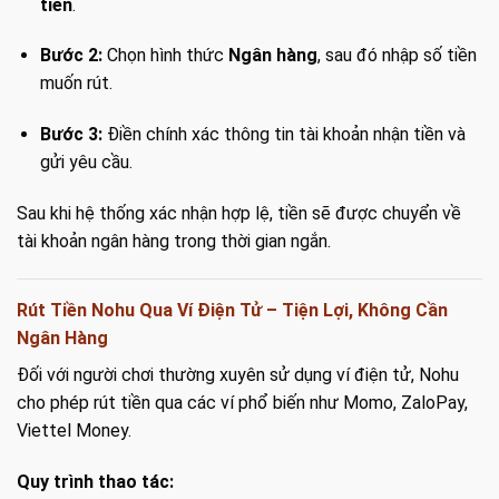
tiền
.
Bước 2:
Chọn hình thức
Ngân hàng
, sau đó nhập số tiền
muốn rút.
Bước 3:
Điền chính xác thông tin tài khoản nhận tiền và
gửi yêu cầu.
Sau khi hệ thống xác nhận hợp lệ, tiền sẽ được chuyển về
tài khoản ngân hàng trong thời gian ngắn.
Rút Tiền Nohu Qua Ví Điện Tử – Tiện Lợi, Không Cần
Ngân Hàng
Đối với người chơi thường xuyên sử dụng ví điện tử, Nohu
cho phép rút tiền qua các ví phổ biến như Momo, ZaloPay,
Viettel Money.
Quy trình thao tác: