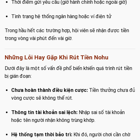
Thời điểm gửi yêu cầu (giờ hành chính hoặc ngoài giờ)
Tình trạng hệ thống ngân hàng hoặc ví điện tử
Trong hầu hết các trường hợp, hội viên sẽ nhận được tiền
trong vòng vài phút đến vài giờ.
Những Lỗi Hay Gặp Khi Rút Tiền Nohu
Dưới đây là một số vấn đề phổ biến khiến quá trình rút tiền
bị gián đoạn:
Chưa hoàn thành điều kiện cược:
Tiền thưởng chưa đủ
vòng cược sẽ không thể rút.
Thông tin tài khoản sai lệch:
Nhập sai số tài khoản
hoặc tên người nhận không trùng khớp.
Hệ thống tạm thời bảo trì:
Khi đó, người chơi cần chờ