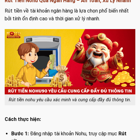
Rút Tiền Nohu Qua Ngân Hàng – An Toàn, Xử Lý Nhanh
Rút tiền về tài khoản ngân hàng là lựa chọn phổ biến nhất
bởi tính ổn định cao và thời gian xử lý nhanh.
Rút tiền nohu yêu cầu xác minh và cung cấp đầy đủ thông tin.
Cách thực hiện:
Bước 1:
Đăng nhập tài khoản Nohu, truy cập mục
Rút