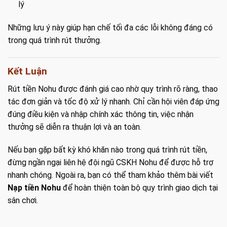
lý
Những lưu ý này giúp hạn chế tối đa các lỗi không đáng có
trong quá trình rút thưởng.
Kết Luận
Rút tiền Nohu được đánh giá cao nhờ quy trình rõ ràng, thao
tác đơn giản và tốc độ xử lý nhanh. Chỉ cần hội viên đáp ứng
đúng điều kiện và nhập chính xác thông tin, việc nhận
thưởng sẽ diễn ra thuận lợi và an toàn.
Nếu bạn gặp bất kỳ khó khăn nào trong quá trình rút tiền,
đừng ngần ngại liên hệ đội ngũ CSKH Nohu để được hỗ trợ
nhanh chóng. Ngoài ra, bạn có thể tham khảo thêm bài viết
Nạp tiền Nohu
để hoàn thiện toàn bộ quy trình giao dịch tại
sân chơi.