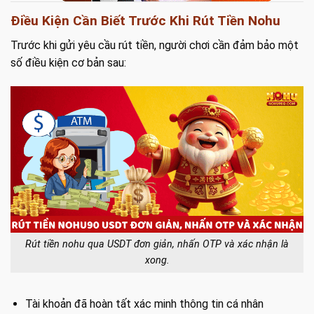
Điều Kiện Cần Biết Trước Khi Rút Tiền Nohu
Trước khi gửi yêu cầu rút tiền, người chơi cần đảm bảo một
số điều kiện cơ bản sau:
Rút tiền nohu qua USDT đơn giản, nhấn OTP và xác nhận là
xong.
Tài khoản đã hoàn tất xác minh thông tin cá nhân