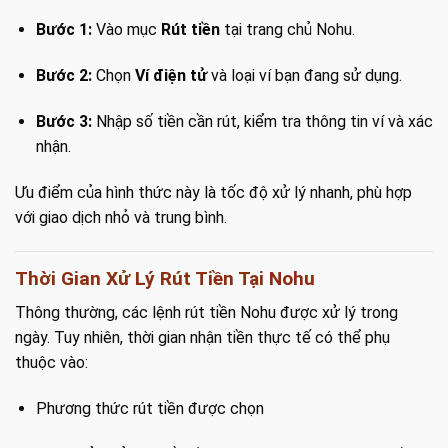
Bước 1:
Vào mục
Rút tiền
tại trang chủ Nohu.
Bước 2:
Chọn
Ví điện tử
và loại ví bạn đang sử dụng.
Bước 3:
Nhập số tiền cần rút, kiểm tra thông tin ví và xác
nhận.
Ưu điểm của hình thức này là tốc độ xử lý nhanh, phù hợp
với giao dịch nhỏ và trung bình.
Thời Gian Xử Lý Rút Tiền Tại Nohu
Thông thường, các lệnh rút tiền Nohu được xử lý trong
ngày. Tuy nhiên, thời gian nhận tiền thực tế có thể phụ
thuộc vào:
Phương thức rút tiền được chọn