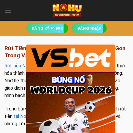
Skip
to
content
ĐĂNG KÝ +199K
ĐĂNG NHẬP
Rút Tiền Nohu Chi Tiết – Quy Trình Nhanh Gọn
×
Trong Vài Phút
Rút tiền Nohu
là bước quan trọng giúp người chơi hiện thực
hóa thành quả sau quá trình trải nghiệm game đổi thưởng.
Nhờ hệ thống xử lý tự động và cơ chế bảo mật cao, các
giao dịch rút tiền tại Nohu được thực hiện nhanh chóng,
minh bạch và hạn chế tối đa sai sót.
Trong bài viết này, chúng tôi sẽ hướng dẫn chi tiết cách rút
tiền
tại Nohu
, các phương thức hỗ trợ, lỗi thường gặp và
những lưu ý quan trọng để hội viên nhận tiền an toàn.