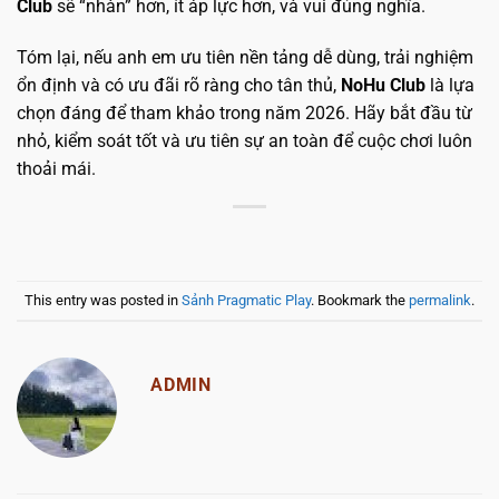
Club
sẽ “nhàn” hơn, ít áp lực hơn, và vui đúng nghĩa.
Tóm lại, nếu anh em ưu tiên nền tảng dễ dùng, trải nghiệm
ổn định và có ưu đãi rõ ràng cho tân thủ,
NoHu Club
là lựa
chọn đáng để tham khảo trong năm 2026. Hãy bắt đầu từ
nhỏ, kiểm soát tốt và ưu tiên sự an toàn để cuộc chơi luôn
thoải mái.
This entry was posted in
Sảnh Pragmatic Play
. Bookmark the
permalink
.
ADMIN