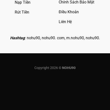
Chính Sách Bảo Mật
Nạp Tiền
Điều Khoản
Rút Tiền
Liên Hệ
Hashtag
:
nohu90,
nohu90. com, m.nohu90, nohu90.
Copyright 2026 ©
NOHU90