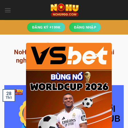
Skip
to
content
ĐĂNG KÝ +199K
ĐĂNG NHẬP
SẢNH PRAGMATIC PLAY
NoHu Club tặng 88k năm 2026: Trải
×
nghiệm giải trí an toàn cho anh em
POSTED ON
28/01/2026
BY
ADMIN
28
Th1