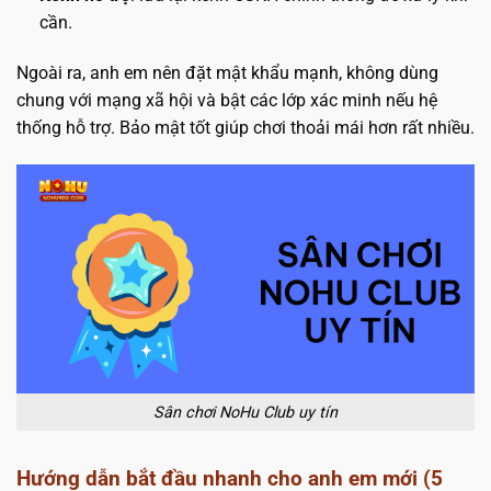
cần.
Ngoài ra, anh em nên đặt mật khẩu mạnh, không dùng
chung với mạng xã hội và bật các lớp xác minh nếu hệ
thống hỗ trợ. Bảo mật tốt giúp chơi thoải mái hơn rất nhiều.
Sân chơi NoHu Club uy tín
Hướng dẫn bắt đầu nhanh cho anh em mới (5