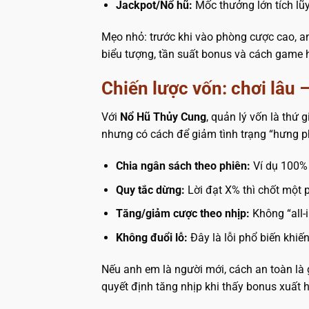
Jackpot/Nổ hũ:
Mốc thưởng lớn tích lũy
Mẹo nhỏ: trước khi vào phòng cược cao, a
biểu tượng, tần suất bonus và cách game h
Chiến lược vốn: chơi lâu –
Với
Nổ Hũ Thủy Cung
, quản lý vốn là thứ
nhưng có cách để giảm tình trạng “hưng p
Chia ngân sách theo phiên:
Ví dụ 100% 
Quy tắc dừng:
Lời đạt X% thì chốt một 
Tăng/giảm cược theo nhịp:
Không “all-i
Không đuổi lỗ:
Đây là lỗi phổ biến khiế
Nếu anh em là người mới, cách an toàn là
quyết định tăng nhịp khi thấy bonus xuất h