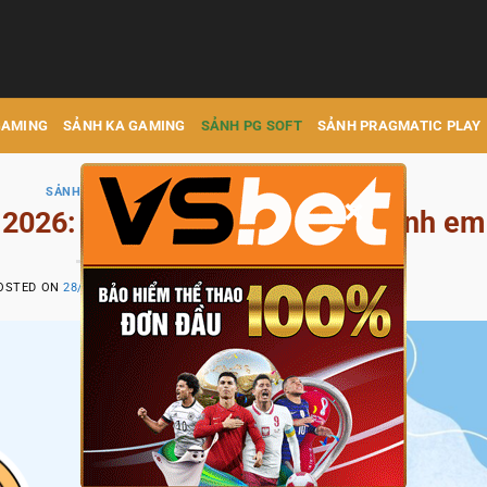
GAMING
SẢNH KA GAMING
SẢNH PG SOFT
SẢNH PRAGMATIC PLAY
SẢNH PG SOFT
×
026: Bí kíp chơi dễ hiểu cho anh em
OSTED ON
28/01/2026
BY
ADMIN