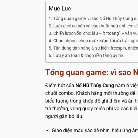
Mục Lục
Tổng quan game: vì sao Nổ Hũ Thủy Cung đ
Luật chơi cơ bản và các thuật ngữ anh em 
Chiến lược vốn: chơi lâu – ít “toang” – vẫn vu
Chọn phòng, chọn mức cược: tối ưu trải ngh
Tận dụng tính năng & sự kiện: freespin, nhi
Lưu ý an toàn & chọn nền tảng uy tín
Tổng quan game: vì sao 
Điểm hút của
Nổ Hũ Thủy Cung
nằm ở việc
chuỗi combo. Khách hàng mới thường dễ là
biểu tượng trùng khớp để ghi điểm và ăn t
trả thưởng, vòng quay miễn phí và các biểu
người gắn bó lâu:
Giao diện màu sắc dễ nhìn, hiệu ứng âm