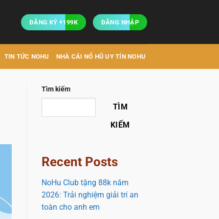
ĐĂNG KÝ +199K
ĐĂNG NHẬP
TIN TỨC NOHU
NHÀ CÁI NỔ HŨ UY TÍN NOHU
Tìm kiếm
TÌM
KIẾM
Recent Posts
NoHu Club tặng 88k năm
2026: Trải nghiệm giải trí an
toàn cho anh em