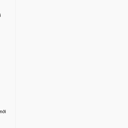
i
mới