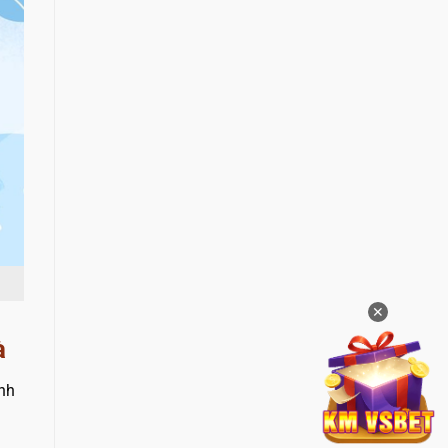
✕
à
ính