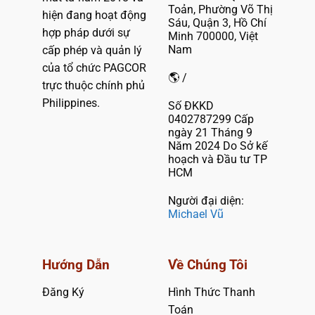
Toản, Phường Võ Thị
hiện đang hoạt động
Sáu, Quận 3, Hồ Chí
hợp pháp dưới sự
Minh 700000, Việt
Nam
cấp phép và quản lý
của tổ chức PAGCOR
🌎 /
trực thuộc chính phủ
Philippines.
Số ĐKKD
0402787299 Cấp
ngày 21 Tháng 9
Năm 2024 Do Sở kế
hoạch và Đầu tư TP
HCM
Người đại diện:
Michael Vũ
Hướng Dẫn
Về Chúng Tôi
Đăng Ký
Hình Thức Thanh
Toán