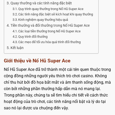
Quay thưởng và các tính năng đặc biệt
Quy trình quay thưởng trong Nổ Hũ Super Ace
Các tính năng đặc biệt sẽ kích hoạt khi quay thưởng
Kinh nghiệm quay thưởng hiệu quả
Tiền thưởng và đổi thưởng trong Nổ Hũ Super Ace
Các loại tiền thưởng trong Nổ Hũ Super Ace
Quy trình đổi thưởng
Các mẹo để tối ưu hóa quá trình đổi thưởng
Kết luận
Giới thiệu về Nổ Hũ Super Ace
Nổ Hũ Super Ace đã trở thành một cái tên quen thuộc trong
cộng đồng những người yêu thích trò chơi casino. Không
chỉ thu hút bởi đồ họa bắt mắt và âm thanh sống động, mà
còn bởi những phần thưởng hấp dẫn mà nó mang lại.
Trong phần này, chúng ta sẽ tìm hiểu chi tiết về cách thức
hoạt động của trò chơi, các tính năng nổi bật và lý do tại
sao nó lại được ưa chuộng đến vậy.