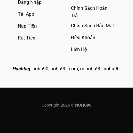
Đăng Nhập
Chính Sách Hoàn
Tải App
Trả
Chính Sách Bảo Mật
Nạp Tiền
Điều Khoản
Rút Tiền
Liên Hệ
Hashtag
:
nohu90,
nohu90. com, m.nohu90, nohu90.
Copyright 2026 ©
NOHU90