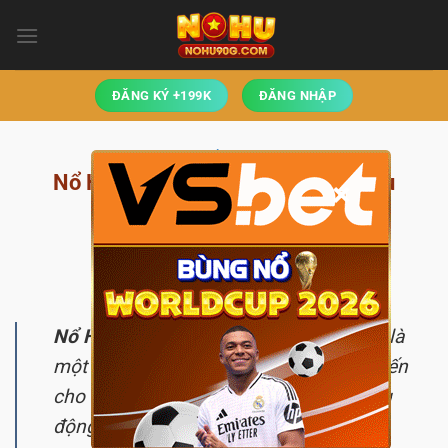
Skip
to
content
ĐĂNG KÝ +199K
ĐĂNG NHẬP
TIN TỨC NOHU
Nổ Hũ Super Ace – Slot Game Siêu
×
Nổ, Cược Nhỏ Trúng Lớn!
POSTED ON
25/04/2025
BY
ADMIN
Nổ Hũ Super Ace
không chỉ đơn thuần là
một trò chơi slot game mà còn mang đến
cho người chơi trải nghiệm giải trí sống
động với cơ hội thắng lớn dù chỉ cần