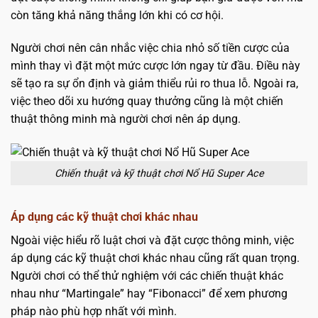
còn tăng khả năng thắng lớn khi có cơ hội.
Người chơi nên cân nhắc việc chia nhỏ số tiền cược của
mình thay vì đặt một mức cược lớn ngay từ đầu. Điều này
sẽ tạo ra sự ổn định và giảm thiểu rủi ro thua lỗ. Ngoài ra,
việc theo dõi xu hướng quay thưởng cũng là một chiến
thuật thông minh mà người chơi nên áp dụng.
Chiến thuật và kỹ thuật chơi Nổ Hũ Super Ace
Áp dụng các kỹ thuật chơi khác nhau
Ngoài việc hiểu rõ luật chơi và đặt cược thông minh, việc
áp dụng các kỹ thuật chơi khác nhau cũng rất quan trọng.
Người chơi có thể thử nghiệm với các chiến thuật khác
nhau như “Martingale” hay “Fibonacci” để xem phương
pháp nào phù hợp nhất với mình.