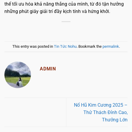
thể tối ưu hóa khả năng thắng của mình, từ đó tận hưởng
những phút giây giải trí đầy kịch tính và hứng khởi.
This entry was posted in
Tin Tức Nohu
. Bookmark the
permalink
.
ADMIN
Nổ Hũ Kim Cương 2025 –
Thử Thách Đỉnh Cao,
Thưởng Lớn