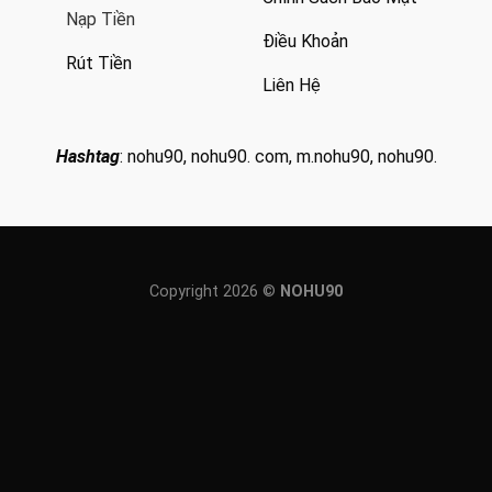
Nạp Tiền
Điều Khoản
Rút Tiền
Liên Hệ
Hashtag
:
nohu90,
nohu90. com, m.nohu90, nohu90.
Copyright 2026 ©
NOHU90