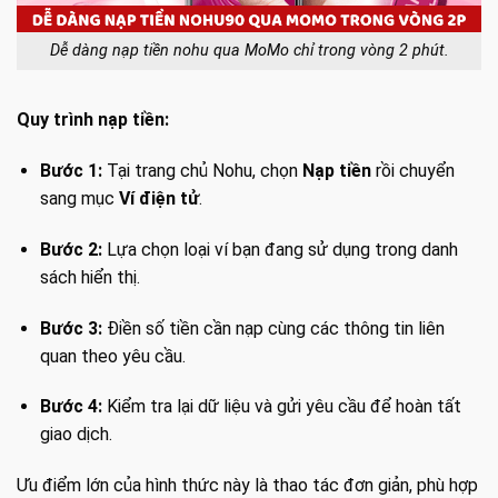
Dễ dàng nạp tiền nohu qua MoMo chỉ trong vòng 2 phút.
Quy trình nạp tiền:
Bước 1:
Tại trang chủ Nohu, chọn
Nạp tiền
rồi chuyển
sang mục
Ví điện tử
.
Bước 2:
Lựa chọn loại ví bạn đang sử dụng trong danh
sách hiển thị.
Bước 3:
Điền số tiền cần nạp cùng các thông tin liên
quan theo yêu cầu.
Bước 4:
Kiểm tra lại dữ liệu và gửi yêu cầu để hoàn tất
giao dịch.
Ưu điểm lớn của hình thức này là thao tác đơn giản, phù hợp