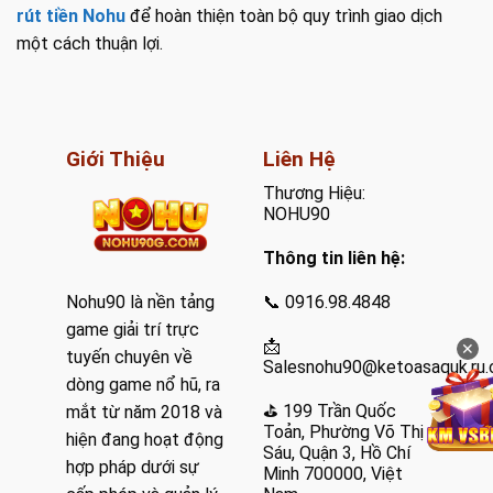
rút tiền Nohu
để hoàn thiện toàn bộ quy trình giao dịch
một cách thuận lợi.
Giới Thiệu
Liên Hệ
Thương Hiệu:
NOHU90
Thông tin liên hệ:
Nohu90 là nền tảng
📞 0916.98.4848
game giải trí trực
📩
✕
tuyến chuyên về
Salesnohu90@ketoasaquk.ru
dòng game nổ hũ, ra
️⛳ 199 Trần Quốc
mắt từ năm 2018 và
Toản, Phường Võ Thị
hiện đang hoạt động
Sáu, Quận 3, Hồ Chí
hợp pháp dưới sự
Minh 700000, Việt