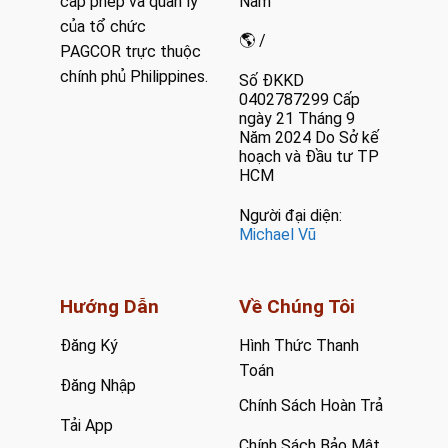
Nam
cấp phép và quản lý
của tổ chức
🌎 /
PAGCOR trực thuộc
chính phủ Philippines.
Số ĐKKD
0402787299 Cấp
ngày 21 Tháng 9
Năm 2024 Do Sở kế
hoạch và Đầu tư TP
HCM
Người đại diện:
Michael Vũ
Hướng Dẫn
Về Chúng Tôi
Đăng Ký
Hình Thức Thanh
Toán
Đăng Nhập
Chính Sách Hoàn Trả
Tải App
Chính Sách Bảo Mật