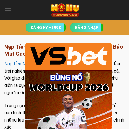
Skip
to
content
ĐĂNG KÝ +199K
ĐĂNG NHẬP
Nạp Tiền Nohu Chi Tiết – Thao Tác Nhanh, Bảo
×
Mật Cao 2026
Nạp tiền Nohu
là bước quan trọng giúp người chơi bắt đầu
trải nghiệm toàn bộ hệ thống game đổi thưởng tại nhà cái.
Với giao diện được tối ưu hóa, quy trình nạp tiền tại Nohu
diễn ra cực kỳ nhanh chóng, đơn giản và phù hợp với cả
người mới lẫn hội viên lâu năm.
Trong nội dung dưới đây, chúng tôi sẽ hướng dẫn đầy đủ
các hình thức nạp tiền đang được
Nohu
hỗ trợ, kèm theo
những lưu ý quan trọng để giao dịch diễn ra an toàn và chính
xác.