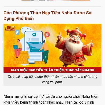
Các Phương Thức Nạp Tiền Nohu Được Sử
Dụng Phổ Biến
Giao diện nạp tiền nohu thân thiện, thao tác nhanh chỉ trong
vòng vài phút.
Nhằm mang lại sự tiện lợi tối đa cho người chơi, Nohu triển
khai nhiều kênh thanh toán khác nhau. Hiện tại, có 3 hình