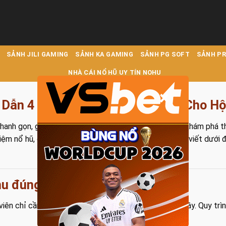
SẢNH JILI GAMING
SẢNH KA GAMING
SẢNH PG SOFT
SẢNH PR
NHÀ CÁI NỔ HŨ UY TÍN NOHU
×
Dẫn 4 Bước Vào Sân Chơi Dành Cho Hội
hanh gọn, giúp hội viên dễ dàng truy cập tài khoản và khám phá thế
hiệm nổ hũ, game bài và nhiều tiện ích nổi bật khác. Bài viết dưới
u đúng cách cho người chơi
i viên chỉ cần thực hiện theo các bước đơn giản dưới đây. Quy trì