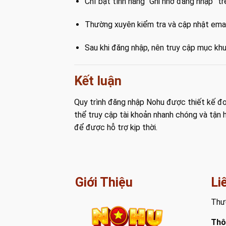
Chỉ bật tính năng “Ghi nhớ đăng nhập” tr
Thường xuyên kiểm tra và cập nhật email,
Sau khi đăng nhập, nên truy cập mục khu
Kết luận
Quy trình đăng nhập Nohu được thiết kế đơn 
thể truy cập tài khoản nhanh chóng và tận h
để được hỗ trợ kịp thời.
Giới Thiệu
Li
Thư
Thôn