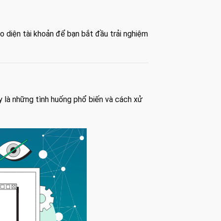
ao diện tài khoản để bạn bắt đầu trải nghiệm
ây là những tình huống phổ biến và cách xử