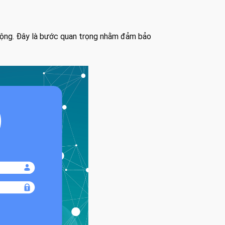
 động. Đây là bước quan trọng nhằm đảm bảo