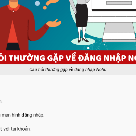
Câu hỏi thường gặp về đăng nhập Nohu
n:
i màn hình đăng nhập.
 với tài khoản.