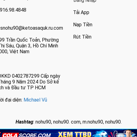
Đăng Nhập
0916.98.4848
Tải App
Nạp Tiền
esnohu90@ketoasaquk.ru.com
Rút Tiền
199 Trần Quốc Toản, Phường
hị Sáu, Quận 3, Hồ Chí Minh
000, Việt Nam
ĐKKD 0402787299 Cấp ngày
Tháng 9 Năm 2024 Do Sở kế
ch và Đầu tư TP HCM
i đại diện:
Michael Vũ
Hashtag
:
nohu90,
nohu90. com, m.nohu90, nohu90.