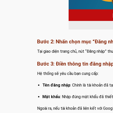
Bước 2: Nhấn chọn mục “Đăng n
Tại giao diện trang chủ, nút “Đăng nhập” t
Bước 3: Điền thông tin đăng nhậ
Hệ thống sẽ yêu cầu bạn cung cấp:
Tên đăng nhập
: Chính là tài khoản đã 
Mật khẩu
: Nhập đúng mật khẩu đã thiết
Ngoài ra, nếu tài khoản đã liên kết với Goo