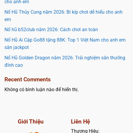
cho anh em
Nổ Hũ Thủy Cung năm 2026: Bí kíp chơi dễ hiểu cho anh
em
Nổ hũ b52club năm 2026: Cách chơi an toàn
Nổ Hũ Ai Cập Go88 tặng 88K: Top 1 Việt Nam cho anh em
săn jackpot
Nổ Hũ Golden Dragon năm 2026: Trải nghiệm săn thưởng
đỉnh cao
Recent Comments
Không có bình luận nào để hiển thị.
Giới Thiệu
Liên Hệ
Thương Hiệu: