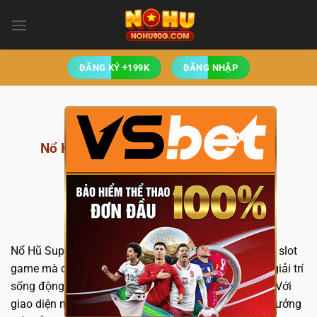
Skip
to
content
ĐĂNG KÝ +199K
ĐĂNG NHẬP
×
TIN TỨC NOHU
Nổ Hũ Super Ace – Slot Game Siêu Nổ,
Cược Nhỏ Trúng Lớn!
POSTED ON
25/04/2025
BY
ADMIN
Nổ Hũ Super Ace không chỉ đơn thuần là một trò chơi slot
game mà còn mang đến cho người chơi trải nghiệm giải trí
sống động với cơ hội thắng lớn dù chỉ cần cược nhỏ. Với
giao diện người dùng thân thiện và tính năng quay thưởng