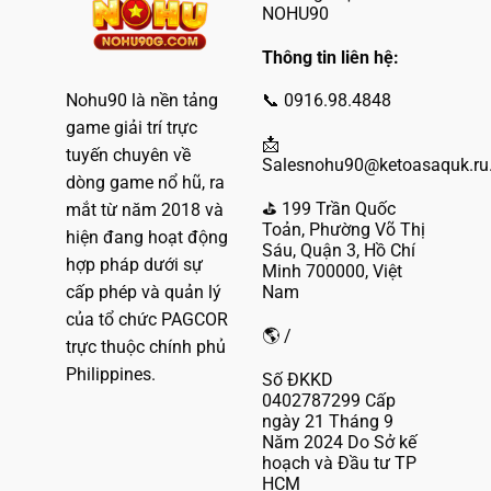
NOHU90
Thông tin liên hệ:
Nohu90 là nền tảng
📞 0916.98.4848
game giải trí trực
📩
tuyến chuyên về
Salesnohu90@ketoasaquk.ru
dòng game nổ hũ, ra
️⛳ 199 Trần Quốc
mắt từ năm 2018 và
Toản, Phường Võ Thị
hiện đang hoạt động
Sáu, Quận 3, Hồ Chí
hợp pháp dưới sự
Minh 700000, Việt
Nam
cấp phép và quản lý
của tổ chức PAGCOR
🌎 /
trực thuộc chính phủ
Philippines.
Số ĐKKD
0402787299 Cấp
ngày 21 Tháng 9
Năm 2024 Do Sở kế
hoạch và Đầu tư TP
HCM