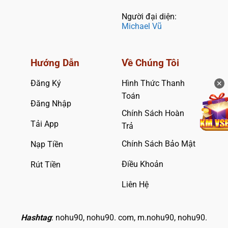
Người đại diện:
Michael Vũ
Hướng Dẫn
Về Chúng Tôi
Đăng Ký
Hình Thức Thanh
✕
Toán
Đăng Nhập
Chính Sách Hoàn
Tải App
Trả
Chính Sách Bảo Mật
Nạp Tiền
Điều Khoản
Rút Tiền
Liên Hệ
Hashtag
:
nohu90,
nohu90. com, m.nohu90, nohu90.