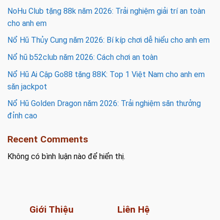
NoHu Club tặng 88k năm 2026: Trải nghiệm giải trí an toàn
cho anh em
Nổ Hũ Thủy Cung năm 2026: Bí kíp chơi dễ hiểu cho anh em
Nổ hũ b52club năm 2026: Cách chơi an toàn
Nổ Hũ Ai Cập Go88 tặng 88K: Top 1 Việt Nam cho anh em
săn jackpot
Nổ Hũ Golden Dragon năm 2026: Trải nghiệm săn thưởng
đỉnh cao
Recent Comments
Không có bình luận nào để hiển thị.
Giới Thiệu
Liên Hệ