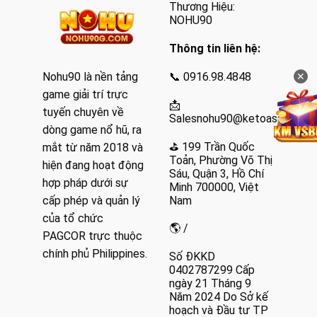
Thương Hiệu:
NOHU90
Thông tin liên hệ:
Nohu90 là nền tảng
📞 0916.98.4848
✕
game giải trí trực
📩
tuyến chuyên về
Salesnohu90@ketoasaquk.ru
dòng game nổ hũ, ra
️⛳ 199 Trần Quốc
mắt từ năm 2018 và
Toản, Phường Võ Thị
hiện đang hoạt động
Sáu, Quận 3, Hồ Chí
hợp pháp dưới sự
Minh 700000, Việt
Nam
cấp phép và quản lý
của tổ chức
🌎 /
PAGCOR trực thuộc
chính phủ Philippines.
Số ĐKKD
0402787299 Cấp
ngày 21 Tháng 9
Năm 2024 Do Sở kế
hoạch và Đầu tư TP