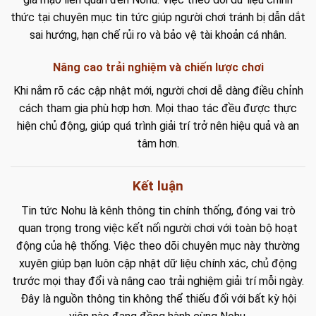
thức tại chuyên mục tin tức giúp người chơi tránh bị dẫn dắt
sai hướng, hạn chế rủi ro và bảo vệ tài khoản cá nhân.
Nâng cao trải nghiệm và chiến lược chơi
Khi nắm rõ các cập nhật mới, người chơi dễ dàng điều chỉnh
cách tham gia phù hợp hơn. Mọi thao tác đều được thực
hiện chủ động, giúp quá trình giải trí trở nên hiệu quả và an
tâm hơn.
Kết luận
Tin tức Nohu là kênh thông tin chính thống, đóng vai trò
quan trọng trong việc kết nối người chơi với toàn bộ hoạt
động của hệ thống. Việc theo dõi chuyên mục này thường
xuyên giúp bạn luôn cập nhật dữ liệu chính xác, chủ động
trước mọi thay đổi và nâng cao trải nghiệm giải trí mỗi ngày.
Đây là nguồn thông tin không thể thiếu đối với bất kỳ hội