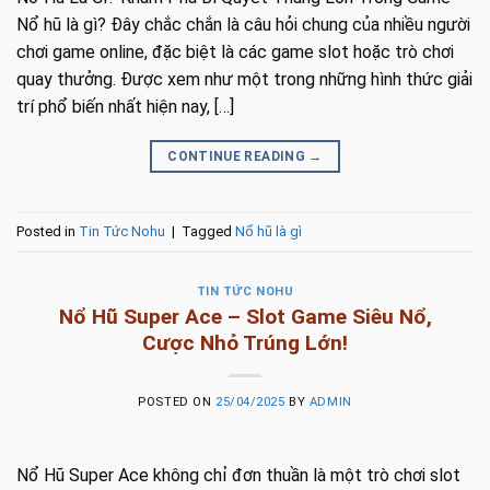
Nổ hũ là gì? Đây chắc chắn là câu hỏi chung của nhiều người
chơi game online, đặc biệt là các game slot hoặc trò chơi
quay thưởng. Được xem như một trong những hình thức giải
trí phổ biến nhất hiện nay, […]
CONTINUE READING
→
Posted in
Tin Tức Nohu
|
Tagged
Nổ hũ là gì
TIN TỨC NOHU
Nổ Hũ Super Ace – Slot Game Siêu Nổ,
Cược Nhỏ Trúng Lớn!
POSTED ON
25/04/2025
BY
ADMIN
Nổ Hũ Super Ace không chỉ đơn thuần là một trò chơi slot