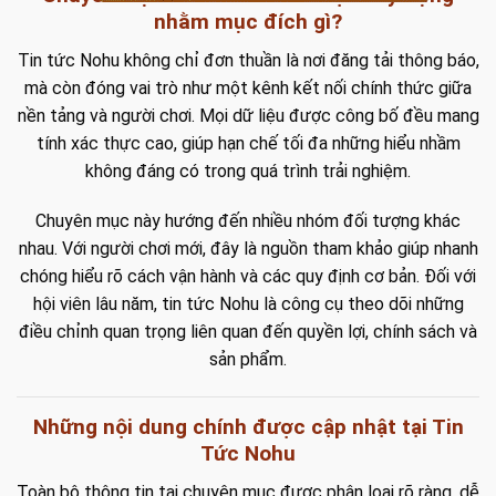
nhằm mục đích gì?
Tin tức Nohu không chỉ đơn thuần là nơi đăng tải thông báo,
mà còn đóng vai trò như một kênh kết nối chính thức giữa
nền tảng và người chơi. Mọi dữ liệu được công bố đều mang
tính xác thực cao, giúp hạn chế tối đa những hiểu nhầm
không đáng có trong quá trình trải nghiệm.
Chuyên mục này hướng đến nhiều nhóm đối tượng khác
nhau. Với người chơi mới, đây là nguồn tham khảo giúp nhanh
chóng hiểu rõ cách vận hành và các quy định cơ bản. Đối với
hội viên lâu năm, tin tức Nohu là công cụ theo dõi những
điều chỉnh quan trọng liên quan đến quyền lợi, chính sách và
sản phẩm.
Những nội dung chính được cập nhật tại Tin
Tức Nohu
Toàn bộ thông tin tại chuyên mục được phân loại rõ ràng, dễ