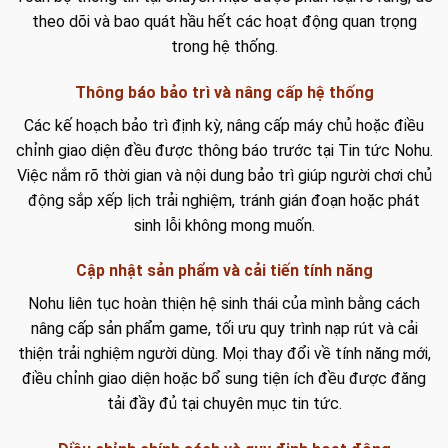
theo dõi và bao quát hầu hết các hoạt động quan trọng
trong hệ thống.
Thông báo bảo trì và nâng cấp hệ thống
Các kế hoạch bảo trì định kỳ, nâng cấp máy chủ hoặc điều
chỉnh giao diện đều được thông báo trước tại Tin tức Nohu.
Việc nắm rõ thời gian và nội dung bảo trì giúp người chơi chủ
động sắp xếp lịch trải nghiệm, tránh gián đoạn hoặc phát
sinh lỗi không mong muốn.
Cập nhật sản phẩm và cải tiến tính năng
Nohu liên tục hoàn thiện hệ sinh thái của mình bằng cách
nâng cấp sản phẩm game, tối ưu quy trình nạp rút và cải
thiện trải nghiệm người dùng. Mọi thay đổi về tính năng mới,
điều chỉnh giao diện hoặc bổ sung tiện ích đều được đăng
tải đầy đủ tại chuyên mục tin tức.