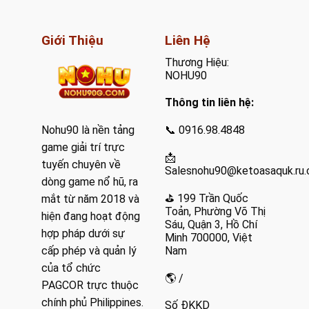
Giá trị cốt lõi mà Nohu mang lại
Giới Thiệu
Liên Hệ
Nohu đặt người chơi làm trung tâm trong mọi hoạt động
phát triển. Hệ thống liên tục được nâng cấp về công nghệ,
Thương Hiệu:
NOHU90
giao diện thân thiện, danh mục game đa dạng cùng dịch vụ
chăm sóc khách hàng 24/7 tận tâm. Tất cả nhằm mang
Thông tin liên hệ:
đến trải nghiệm nổ hũ mượt mà, công bằng và nhiều cơ hội
thắng lớn.
Nohu90 là nền tảng
📞 0916.98.4848
game giải trí trực
📩
tuyến chuyên về
Vì sao Nohu thu hút hàng ngàn người chơi mỗi
Salesnohu90@ketoasaquk.ru
dòng game nổ hũ, ra
ngày?
️⛳ 199 Trần Quốc
mắt từ năm 2018 và
Tỷ lệ trả thưởng cao, quay là có cơ hội trúng
Toản, Phường Võ Thị
hiện đang hoạt động
Sáu, Quận 3, Hồ Chí
Các trò chơi nổ hũ tại Nohu sử dụng cơ chế RNG ngẫu
hợp pháp dưới sự
Minh 700000, Việt
nhiên công bằng, giúp người chơi dễ dàng tiếp cận jackpot
Nam
cấp phép và quản lý
lớn chỉ sau vài lượt quay.
của tổ chức
🌎 /
PAGCOR trực thuộc
chính phủ Philippines.
Số ĐKKD