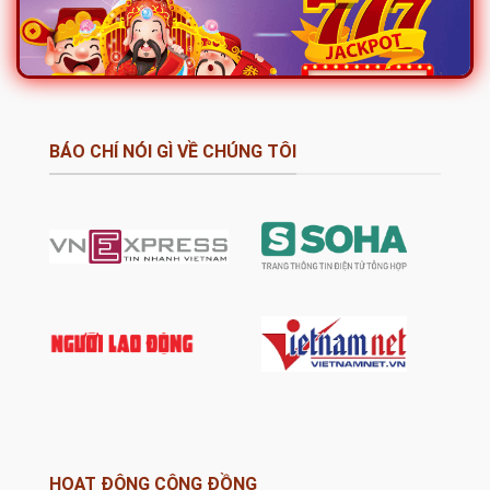
BÁO CHÍ NÓI GÌ VỀ CHÚNG TÔI
Giao diện nohu nohu90 – Nền tảng trực tuyến hiện đại và dễ
sử dụng
Nohu nổi bật như một điểm đến hội tụ đầy đủ yếu tố từ uy
tín, chất lượng đến trải nghiệm người dùng, giúp người chơi
an tâm tham gia và chinh phục những giải thưởng giá trị.
Nguồn gốc hình thành của sân chơi Nohu
Nohu chính thức ra mắt từ năm 2018, được xây dựng và
HOẠT ĐỘNG CỘNG ĐỒNG
phát triển bởi đội ngũ chuyên gia giàu kinh nghiệm trong