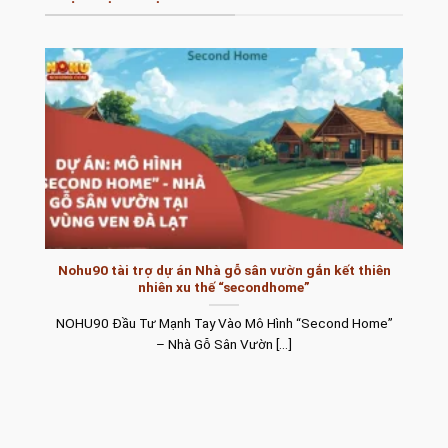
lĩnh vực game trực tuyến tại Malta – trung tâm công nghệ
giải trí hàng đầu châu Âu. Với định hướng tạo ra một cổng
game nổ hũ đổi thưởng chuẩn quốc tế, Nohu nhanh chóng
khẳng định vị thế và thu hút đông đảo người chơi tại thị
trường Việt Nam.
👉
Đăng ký – Nhận thưởng 88K – Đăng nhập trải
nghiệm ngay
Nohu được cấp phép hoạt động hợp pháp
Nohu90 tài trợ dự án Nhà gỗ sân vườn gắn kết thiên
Uy tín của Nohu được bảo chứng bởi các tổ chức quản lý
nhiên xu thế “secondhome”
game trực tuyến danh tiếng như
Curacao
và
PAGCOR
.
NOHU90 Đầu Tư Mạnh Tay Vào Mô Hình “Second Home”
Đây đều là những đơn vị kiểm soát nghiêm ngặt, đảm bảo
– Nhà Gỗ Sân Vườn [...]
mọi hoạt động diễn ra công bằng, minh bạch và an toàn
tuyệt đối. Nhờ đó, Nohu xây dựng được niềm tin vững chắc
trong cộng đồng người chơi.