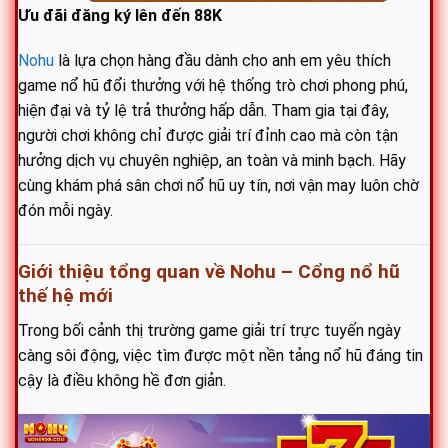
Ưu đãi đăng ký lên đến 88K
Nohu
là lựa chọn hàng đầu dành cho anh em yêu thích
game nổ hũ đổi thưởng với hệ thống trò chơi phong phú,
hiện đại và tỷ lệ trả thưởng hấp dẫn. Tham gia tại đây,
người chơi không chỉ được giải trí đỉnh cao mà còn tận
hưởng dịch vụ chuyên nghiệp, an toàn và minh bạch. Hãy
cùng khám phá sân chơi nổ hũ uy tín, nơi vận may luôn chờ
đón mỗi ngày.
Giới thiệu tổng quan về Nohu – Cổng nổ hũ
thế hệ mới
Trong bối cảnh thị trường game giải trí trực tuyến ngày
càng sôi động, việc tìm được một nền tảng nổ hũ đáng tin
cậy là điều không hề đơn giản.