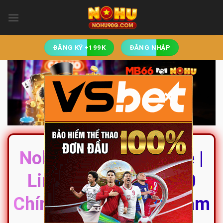
Skip
to
content
ĐĂNG KÝ +199K
ĐĂNG NHẬP
×
Nohu 🎁 Nổ Hũ Online |
Link Nhà Cái Nohu90
Chính Thức #1 Việt Nam